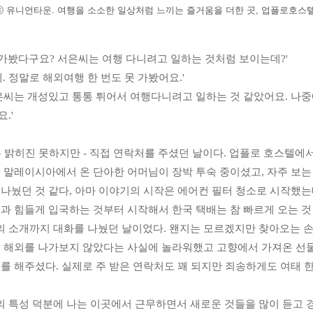
ⓒ 유니언타운. 여행을 소소한 일상처럼 느끼는 즐거움을 더한 곳, 업플로호스텔
 가봤다구요? 서은씨는 여행 다니려고 일하는 것처럼 보이는데?'
데. 정말로 해외여행 한 번도 못 가봤어요.'
서은씨는 개성있고 통통 튀어서 여행다니려고 일하는 것 같았어요. 나중
.'
 밝히진 못하지만 - 직접 연락처를 주셨던 날이다. 업플로 호스텔에서
에 말레이시아에서 온 단아한 어머님이 장박 투숙 중이셨고, 자주 보는
 나눴던 것 같다, 아마 이야기의 시작은 에어컨 필터 청소로 시작했는
과 힘들게 입국하는 것부터 시작해서 한국 택배는 참 빠르게 오는 것
 소개까지 대화를 나눴던 날이었다. 왠지는 모르겠지만 찾아오는 손님
도 해외를 나가보지 않았다는 사실에 놀라워했고 고향에서 가져온 선물
를 해주셨다. 실제로 주 받은 연락처도 꽤 되지만 죄송하게도 여태 한
 특성 덕분에 나는 이곳에서 근무하면서 새로운 것들을 많이 듣고 경